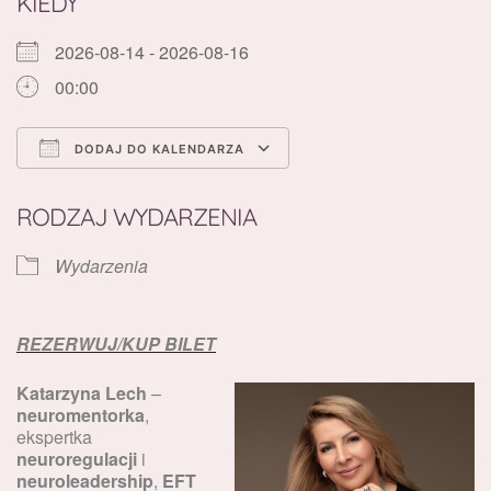
KIEDY
2026-08-14 - 2026-08-16
00:00
DODAJ DO KALENDARZA
Pobierz ICS
Kalendarz Google
RODZAJ WYDARZENIA
Wydarzenia
REZERWUJ/KUP BILET
Katarzyna Lech
–
neuromentorka
,
ekspertka
neuroregulacji
i
neuroleadership
,
EFT