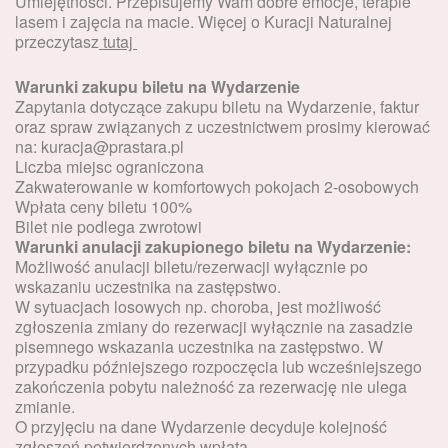
Umiejętności. Przepisujemy Wam dobre emocje, terapie
lasem i zajęcia na macie. Więcej o Kuracji Naturalnej
przeczytasz
tutaj
Warunki zakupu biletu na Wydarzenie
Zapytania dotyczące zakupu biletu na Wydarzenie, faktur
oraz spraw związanych z uczestnictwem prosimy kierować
na: kuracja@prastara.pl
Liczba miejsc ograniczona
Zakwaterowanie w komfortowych pokojach 2-osobowych
Wpłata ceny biletu 100%
Bilet nie podlega zwrotowi
Warunki anulacji zakupionego biletu na Wydarzenie:
Możliwość anulacji biletu/rezerwacji wyłącznie po
wskazaniu uczestnika na zastępstwo.
W sytuacjach losowych np. choroba, jest możliwość
zgłoszenia zmiany do rezerwacji wyłącznie na zasadzie
pisemnego wskazania uczestnika na zastępstwo. W
przypadku późniejszego rozpoczęcia lub wcześniejszego
zakończenia pobytu należność za rezerwację nie ulega
zmianie.
O przyjęciu na dane Wydarzenie decyduje kolejność
zgłoszeń potwierdzonych wpłatą.