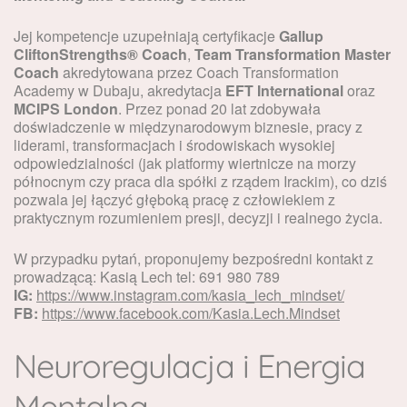
Jej kompetencje uzupełniają certyfikacje
Gallup
CliftonStrengths® Coach
,
Team Transformation Master
Coach
akredytowana przez Coach Transformation
Academy w Dubaju, akredytacja
EFT International
oraz
MCIPS London
. Przez ponad 20 lat zdobywała
doświadczenie w międzynarodowym biznesie, pracy z
liderami, transformacjach i środowiskach wysokiej
odpowiedzialności (jak platformy wiertnicze na morzy
północnym czy praca dla spółki z rządem Irackim), co dziś
pozwala jej łączyć głęboką pracę z człowiekiem z
praktycznym rozumieniem presji, decyzji i realnego życia.
W przypadku pytań, proponujemy bezpośredni kontakt z
prowadzącą: Kasią Lech tel: 691 980 789
IG:
https://www.instagram.com/kasia_lech_mindset/
FB:
https://www.facebook.com/Kasia.Lech.Mindset
Neuroregulacja i Energia
Mentalna