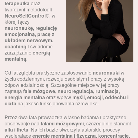
terapeutka
oraz
twórczyni metodologii
NeuroSelfControl®
, w
której łączy
neuronaukę, regulację
emocjonalną, pracę z
układem nerwowym,
coaching
i świadome
zarządzanie
energią
mentalną
.
Od lat zgłębia praktyczne zastosowanie
neuronauki
w
życiu codziennym, rozwoju osobistym i pracy z wysoką
odpowiedzialnością. Szczególne miejsce w jej pracy
zajmują
fale mózgowe, neuroregulacja, ruminacja,
energia mentalna
oraz wpływ
myśli, emocji, oddechu i
ciała
na jakość funkcjonowania człowieka.
Przez dwa lata prowadziła własne badania i praktyczne
obserwacje nad
falami mózgowymi
, szczególnie stanami
alfa i theta
. Na ich bazie stworzyła autorskie procesy
wspierające
energię mentalną i fizyczną, koncentrację,