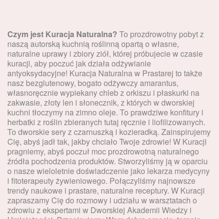
Czym jest Kuracja Naturalna?
T
o prozdrowotny pobyt z
naszą autorską kuchnią roślinną opartą o własne,
naturalne uprawy i zbiory ziół, której próbujecie w czasie
kuracji, aby poczuć jak działa odżywianie
antyoksydacyjne! Kuracja Naturalna w Prastarej to także
nasz bezglutenowy, bogato odżywczy amarantus,
własnoręcznie wypiekany chleb z orkiszu i płaskurki na
zakwasie, złoty len i słonecznik, z których w dworskiej
kuchni tłoczymy na zimno oleje. To prawdziwe konfitury i
herbatki z roślin zbieranych tutaj ręcznie i liofilizowanych.
To dworskie sery z czarnuszką i kozieradką. Zainspirujemy
Cię, abyś jadł tak, jakby chciało Twoje zdrowie! W Kuracji
pragniemy, abyś poczuł moc prozdrowotną naturalnego
źródła pochodzenia produktów. Stworzyliśmy ją w oparciu
o nasze wieloletnie doświadczenie jako lekarza medycyny
i fitoterapeuty żywieniowego. Połączyliśmy najnowsze
trendy naukowe i prastare, naturalne receptury. W Kuracji
zapraszamy Cię do rozmowy i udziału w warsztatach o
zdrowiu z ekspertami w Dworskiej Akademii Wiedzy i