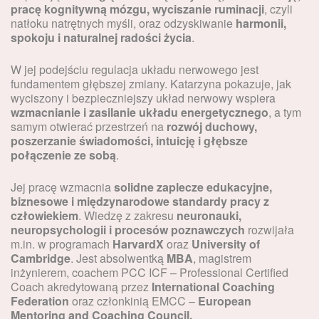
pracę kognitywną mózgu, wyciszanie ruminacji
, czyli
natłoku natrętnych myśli, oraz odzyskiwanie
harmonii,
spokoju i naturalnej radości życia
.
W jej podejściu regulacja układu nerwowego jest
fundamentem głębszej zmiany. Katarzyna pokazuje, jak
wyciszony i bezpieczniejszy układ nerwowy wspiera
wzmacnianie i zasilanie układu energetycznego
, a tym
samym otwierać przestrzeń na
rozwój duchowy,
poszerzanie świadomości, intuicję i głębsze
połączenie ze sobą
.
Jej pracę wzmacnia
solidne zaplecze edukacyjne,
biznesowe i międzynarodowe standardy pracy z
człowiekiem
. Wiedzę z zakresu
neuronauki,
neuropsychologii i procesów poznawczych
rozwijała
m.in. w programach
HarvardX
oraz
University of
Cambridge
. Jest absolwentką
MBA
, magistrem
inżynierem, coachem PCC ICF – Professional Certified
Coach akredytowaną przez
International Coaching
Federation
oraz członkinią EMCC –
European
Mentoring and Coaching Council.