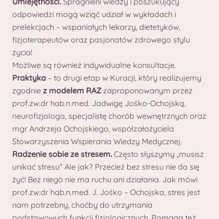
Umiejętności.
Spragnieni wiedzy i poszukujący
odpowiedzi mogą wziąć udział w wykładach i
prelekcjach – wspaniałych lekarzy, dietetyków,
fizjoterapeutów oraz pasjonatów zdrowego stylu
życia!
Możliwe są również indywidualne konsultacje.
Praktyka
– to drugi etap w Kuracji, który realizujemy
zgodnie
z modelem RAZ
zaproponowanym przez
prof.zw.dr hab.n.med. Jadwigę Jośko-Ochojską,
neurofizjologa, specjalistę chorób wewnętrznych oraz
mgr Andrzeja Ochojskiego, współzałożyciela
Stowarzyszenia Wspierania Wiedzy Medycznej.
Radzenie sobie ze stresem.
Często słyszymy „musisz
unikać stresu” Ale jak? Przecież bez stresu nie da się
żyć! Bez niego nie ma ruchu ani działania. Jak mówi
prof.zw.dr hab.n.med. J. Jośko – Ochojska, stres jest
nam potrzebny, choćby do utrzymania
podstawowych funkcji fizjologicznych. Pomaga też,