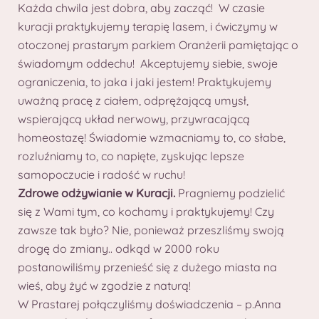
Każda chwila jest dobra, aby zacząć! W czasie
kuracji praktykujemy terapię lasem, i ćwiczymy w
otoczonej prastarym parkiem Oranżerii pamiętając o
świadomym oddechu! Akceptujemy siebie, swoje
ograniczenia, to jaka i jaki jestem! Praktykujemy
uważną pracę z ciałem, odprężającą umysł,
wspierającą układ nerwowy, przywracającą
homeostazę! Świadomie wzmacniamy to, co słabe,
rozluźniamy to, co napięte, zyskując lepsze
samopoczucie i radość w ruchu!
Zdrowe odżywianie w Kuracji.
Pragniemy podzielić
się z Wami tym, co kochamy i praktykujemy! Czy
zawsze tak było? Nie, ponieważ przeszliśmy swoją
drogę do zmiany.. odkąd w 2000 roku
postanowiliśmy przenieść się z dużego miasta na
wieś, aby żyć w zgodzie z naturą!
W Prastarej połączyliśmy doświadczenia – p.Anna