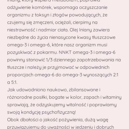
odżywienie komórek, wspomaga oczyszczanie
organizmu z toksyn i złogów powodujących, że
czujemy się zmęczeni, ociężali, cierpimy na
niestrawność i nadmiar ciała. Olej lniany zawiera
niezbędne do życia nienasycone kwasy tłuszczowe
omega-3 i omega-6, które nasz organizm musi
pozyskiwać z pokarmu. NNKT omega-3 i omega-6
powinny stanowić 1/3 dziennego zapotrzebowania na
tłuszcze i należy je przyjmować w odpowiednich
proporcjach omega-6 do omega-3 wynoszących 2:1
a 5:1.
Jak udowodniono naukowo, zbilansowane i
różnorodne posiłki, bogate w kolor, zapach i witaminy
sprawiają, że odzyskujemy witalność i poprawiamy
swoją kondycję psychofizyczną!
Obok dbałości o jakość pożywienia, dużą wagę
przywiązujemy do uważności w jedzeniu i dobrych