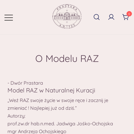
0
O Modelu RAZ
- Dwór Prastara
Model RAZ w Naturalnej Kuracji
„Weź RAZ swoje życie w swoje ręce i zacznij je
zmieniać ! Najlepiej już od dziś.”
Autorzy:
prof.zw.dr hab.n.med. Jadwiga Jośko-Ochojska
mgr Andrzeja Ochojskiego