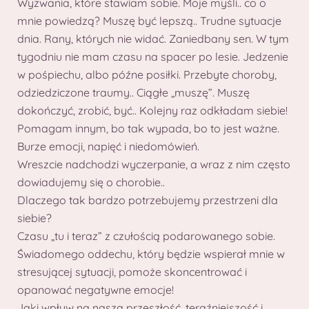
Wyzwania, które stawiam sobie. Moje myśli.. co o
mnie powiedzą? Muszę być lepszą.. Trudne sytuacje
dnia. Rany, których nie widać. Zaniedbany sen. W tym
tygodniu nie mam czasu na spacer po lesie. Jedzenie
w pośpiechu, albo późne posiłki. Przebyte choroby,
odziedziczone traumy.. Ciągłe „muszę”. Muszę
dokończyć, zrobić, być.. Kolejny raz odkładam siebie!
Pomagam innym, bo tak wypada, bo to jest ważne.
Burze emocji, napięć i niedomówień.
Wreszcie nadchodzi wyczerpanie, a wraz z nim często
dowiadujemy się o chorobie..
Dlaczego tak bardzo potrzebujemy przestrzeni dla
siebie?
Czasu „tu i teraz” z czułością podarowanego sobie.
Świadomego oddechu, który będzie wspierał mnie w
stresującej sytuacji, pomoże skoncentrować i
opanować negatywne emocje!
Jaki wpływ na naszą przeszłość, teraźniejszość i