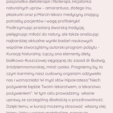
pasjonatka dietoterapii i fitoterapii, inicjatorka
naturalnych upraw – amarantusa, złotego lnu,
płaskurki oraz p.Marcin lekarz medycyny znający
potrzeby pacjentów i wagę profilaktyki!
Podtrzymując prastarą dworską tradycję,
pielęgnując miłość do natury, ale także analizując
najbardziej aktualne wyniki badań naukowych
wspólnie stworzyliśmy autorski program pobytu -
Kurację Naturalną. Łączy ona elementy diety
białkowo-tłuszczowej sięgającej do zasad dr Budwig,
śródziemnomorskiej, mind i paleo. Pragniemy by, to
czym karmimy nasz cudowny organizm odżywiało
nas i wzmacniało! W myśl słów Hipokratesa:”Niech
pożywienie będzie Twoim lekarstwem, a lekarstwo
pożywieniem”. W tym celu prowadzimy własne
uprawy ze szczególną dbałością o prozdrowotność.
Dzięki temu, w kuracji możemy stosować własny olej
lniany, który wspiera metabolizm, poprawia