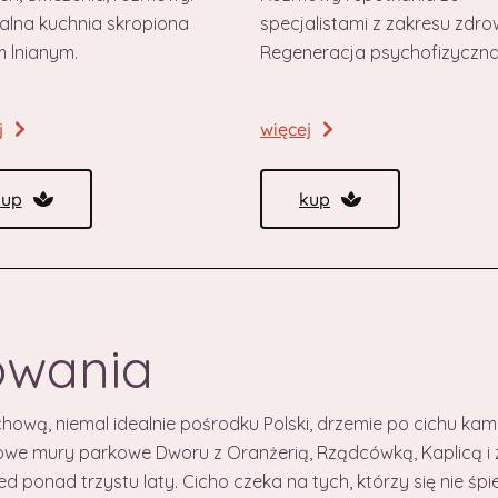
alna kuchnia skropiona
specjalistami z zakresu zdro
m lnianym.
Regeneracja psychofizyczna
j
więcej
kup
kup
łowania
hową, niemal idealnie pośrodku Polski, drzemie po cichu k
we mury parkowe Dworu z Oranżerią, Rządcówką, Kaplicą i 
ed ponad trzystu laty. Cicho czeka na tych, którzy się nie śpie