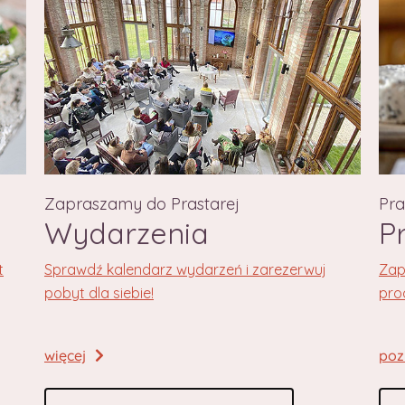
Zapraszamy do Prastarej
Pr
Wydarzenia
P
t
Sprawdź kalendarz wydarzeń i zarezerwuj
Zap
pobyt dla siebie!
pro
więcej
poz