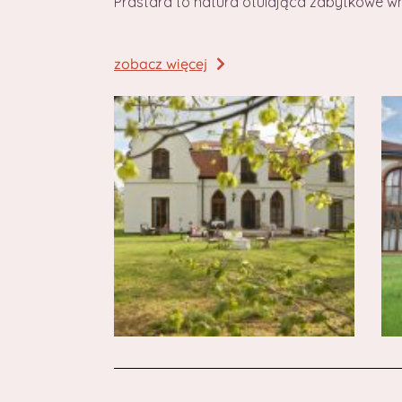
Prastara to natura otulająca zabytkowe wn
zobacz więcej