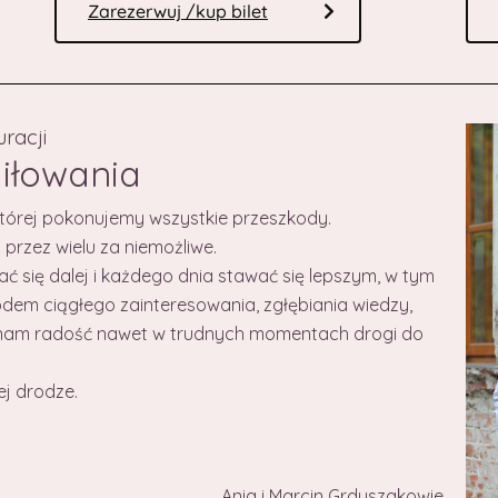
Zarezerwuj /kup bilet
uracji
miłowania
i której pokonujemy wszystkie przeszkody.
przez wielu za niemożliwe.
jać się dalej i każdego dnia stawać się lepszym,
w tym
odem ciągłego zainteresowania, zgłębiania wiedzy,
 nam radość nawet w trudnych momentach drogi do
ej drodze.
Ania i Marcin Grduszakowie