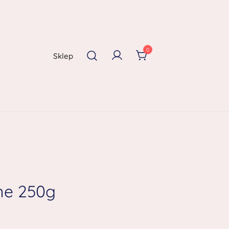
0
Sklep
ane 250g