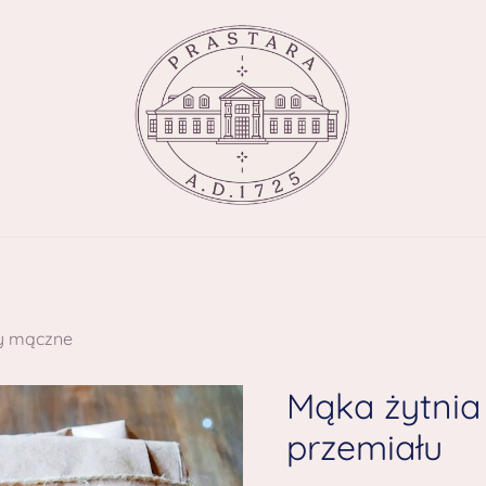
ty mączne
Mąka żytnia
przemiału