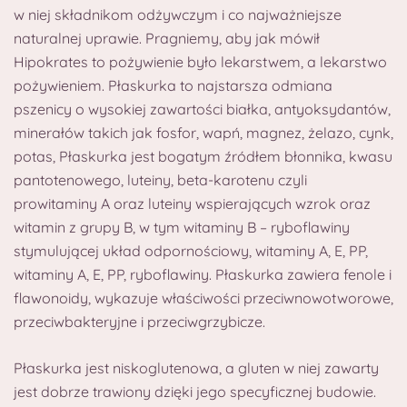
w niej składnikom odżywczym i co najważniejsze
naturalnej uprawie. Pragniemy, aby jak mówił
Hipokrates to pożywienie było lekarstwem, a lekarstwo
pożywieniem. Płaskurka to najstarsza odmiana
pszenicy o wysokiej zawartości białka, antyoksydantów,
minerałów takich jak fosfor, wapń, magnez, żelazo, cynk,
potas, Płaskurka jest bogatym źródłem błonnika, kwasu
pantotenowego, luteiny, beta-karotenu czyli
prowitaminy A oraz luteiny wspierających wzrok oraz
witamin z grupy B, w tym witaminy B – ryboflawiny
stymulującej układ odpornościowy, witaminy A, E, PP,
witaminy A, E, PP, ryboflawiny. Płaskurka zawiera fenole i
flawonoidy, wykazuje właściwości przeciwnowotworowe,
przeciwbakteryjne i przeciwgrzybicze.
Płaskurka jest niskoglutenowa, a gluten w niej zawarty
jest dobrze trawiony dzięki jego specyficznej budowie.