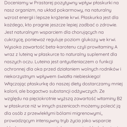
Doceniamy w Prastarej pozytywny wpływ płaskurki na
nasz organizm, na układ pokarmowy, na naturalny
wzrost energii i lepsze krążenie krwi. Płaskurka jest dla
każdego, kto pragnie jeszcze lepiej zadbać o zdrowie.
Jest naturalnym wsparciem dla chorujących na
cukrzycę, ponieważ reguluje poziom glukozy we krwi.
Wysoka zawartość beta-karotenu czyli prowitaminy A
wraz z luteiną w płaskurce to naturalny suplement dla
naszych oczu. Luteina jest antyutleniaczem o funkcji
ochronnej dla oka przed działaniem wolnych rodników i
niekorzystnym wpływem światła niebieskiego!
Włączając płaskurkę do naszej diety dostarczamy mniej
kalorii, ale bogactwo substancji odżywczych. Ze
względu na pięciokrotnie wyższą zawartość witaminy B2
w płaskurce niż w innych pszenicach możemy polecić ją
dla osób z przewlekłymi bólami migrenowymi,,
prowadzącym intensywny tryb życia jako wsparcie