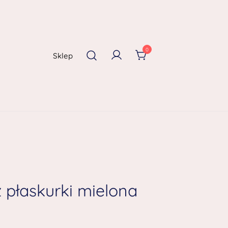
0
Sklep
z płaskurki mielona