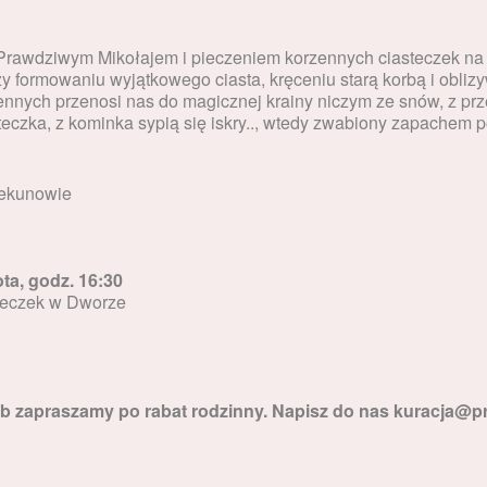
rawdziwym Mikołajem i pieczeniem korzennych ciasteczek na z
y formowaniu wyjątkowego ciasta, kręceniu starą korbą i oblizyw
nnych przenosi nas do magicznej krainy niczym ze snów, z prz
eczka, z kominka sypią się iskry.., wtedy zwabiony zapachem 
piekunowie
ota, godz.
16:30
steczek w Dworze
sób zapraszamy po rabat rodzinny. Napisz do nas kuracja@pr