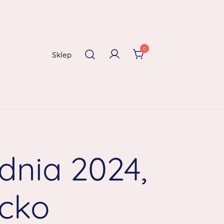
0
Sklep
dnia 2024,
ecko