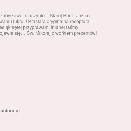
abytkowej maszynie – Starej Beni.. Jak co
aniu lukru..! Prastara oryginalna receptura
esiąkniętej przyprawami lnianej taśmy
pojawia się… Św. Mikołaj z workiem prezentów!
astara.pl