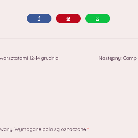
arsztatami 12-14 grudnia
Następny:
Camp P
owany.
Wymagane pola są oznaczone
*