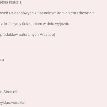
tnią historią
owych
i 3-osobowych z naturalnym kamieniem i drewnem
, a kończymy śniadaniem w dniu wyjazdu
 produktów naturalnych Prastarej
ara
 Stres off
ykład/warsztat