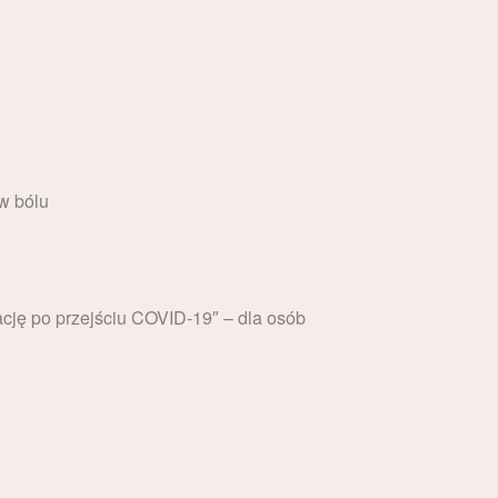
w bólu
cję po przejściu COVID-19″ – dla osób