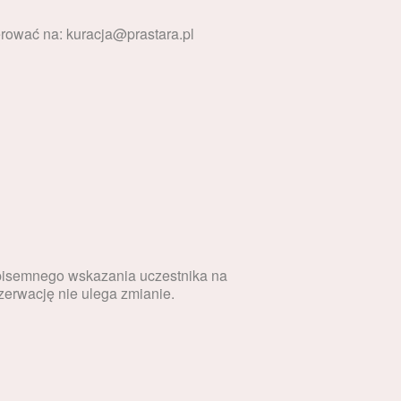
erować na: kuracja@prastara.pl
 pisemnego wskazania uczestnika na
erwację nie ulega zmianie.