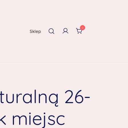
0
Sklep
uralną 26-
k miejsc