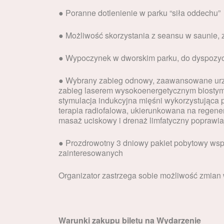
● Poranne dotlenienie w parku “siła oddechu”
● Możliwość skorzystania z seansu w saunie, 
● Wypoczynek w dworskim parku, do dyspozycj
● Wybrany zabieg odnowy, zaawansowane ur
zabieg laserem wysokoenergetycznym biostymul
stymulacja indukcyjna mięśni wykorzystująca 
terapia radiofalowa, ukierunkowana na regener
masaż uciskowy i drenaż limfatyczny poprawiaj
● Prozdrowotny 3 dniowy pakiet pobytowy wspi
zainteresowanych
Organizator zastrzega sobie możliwość zmian
Warunki zakupu biletu na Wydarzenie