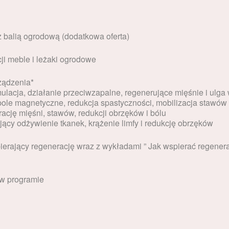
z balią ogrodową (dodatkowa oferta)
i meble i leżaki ogrodowe
ządzenia*
acja, działanie przeciwzapalne, regenerujące mięśnie i ulga 
pole magnetyczne, redukcja spastyczności, mobilizacja stawów
ację mięśni, stawów, redukcji obrzęków i bólu
ący odżywienie tkanek, krążenie limfy i redukcję obrzęków
erający regenerację wraz z wykładami ” Jak wspierać regenera
 w programie