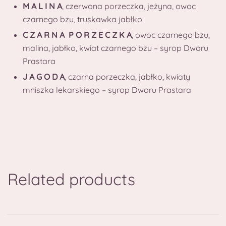
M A L I N A
, czerwona porzeczka, jeżyna, owoc
czarnego bzu, truskawka jabłko
C Z A R N A P O R Z E C Z K A
, owoc czarnego bzu,
malina, jabłko,
kwiat czarnego bzu – syrop Dworu
Prastara
J A G O D A
, czarna porzeczka, jabłko, kwiaty
mniszka lekarskiego
– syrop Dworu Prastara
Related products