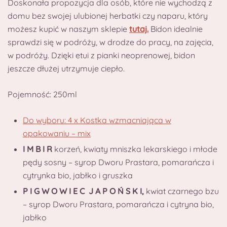
Doskonała propozycja dla osób, które nie wychodzą z
domu bez swojej ulubionej herbatki czy naparu, który
możesz kupić w naszym sklepie
tutaj.
Bidon idealnie
sprawdzi się w podróży, w drodze do pracy, na zajęcia,
w podróży. Dzięki etui z pianki neoprenowej, bidon
jeszcze dłużej utrzymuje ciepło.
Pojemność: 250ml
Do wyboru: 4 x Kostka wzmacniająca w
opakowaniu – mix
I M B I R
korzeń, kwiaty mniszka lekarskiego i młode
pędy sosny – syrop Dworu Prastara, pomarańcza i
cytrynka bio, jabłko i gruszka
P I G W O W I E C J A P O Ń S K I,
kwiat czarnego bzu
– syrop Dworu Prastara, pomarańcza i cytryna bio,
jabłko