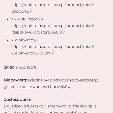
https://naturalne.prastara.pl/product/miod-
akacjowy/
z kwiatu rzepaku
https://naturalne.prastara.pl/product/miod-
rzepakowy-prastara-350ml/
wielokwiatowy
https://naturalne.prastara.pl/product/miod-
wielokwiatowy-350ml/
Skład:
miód 100%
Nie zawiera:
składników pochodzenia zwierzęcego,
glutenu, konserwantów i barwników.
Zastosowanie:
Do jedzenia łyżeczką:), smarowania chlebka np. z
naszej płaskurki, do deserów, naleśników, musli,