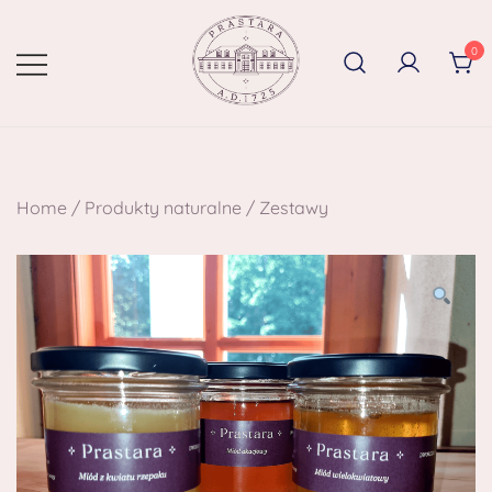
0
Home
/
Produkty naturalne
/
Zestawy