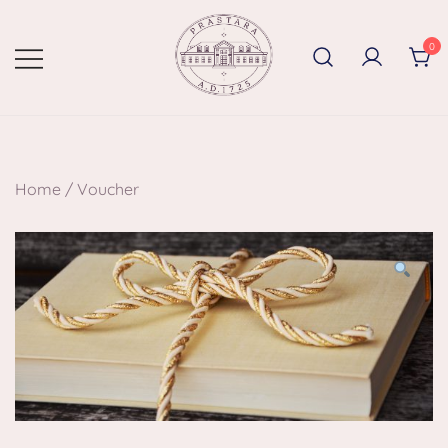
0
Home
/
Voucher