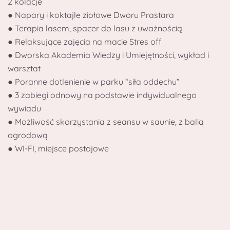
2 kolacje
● Napary i koktajle ziołowe Dworu Prastara
● Terapia lasem, spacer do lasu z uważnością
● Relaksujące zajęcia na macie Stres off
● Dworska Akademia Wiedzy i Umiejętności, wykład i
warsztat
● Poranne dotlenienie w parku “siła oddechu”
● 3 zabiegi odnowy na podstawie indywidualnego
wywiadu
● Możliwość skorzystania z seansu w saunie, z balią
ogrodową
● WI-FI, miejsce postojowe