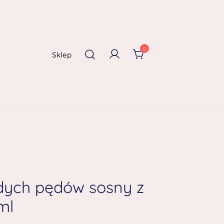
0
Sklep
dych pędów sosny z
ml