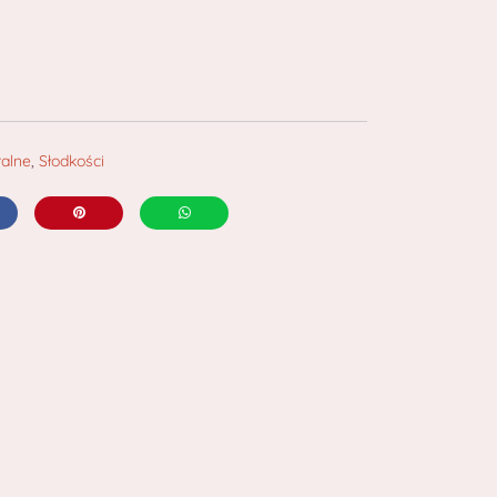
ralne
,
Słodkości