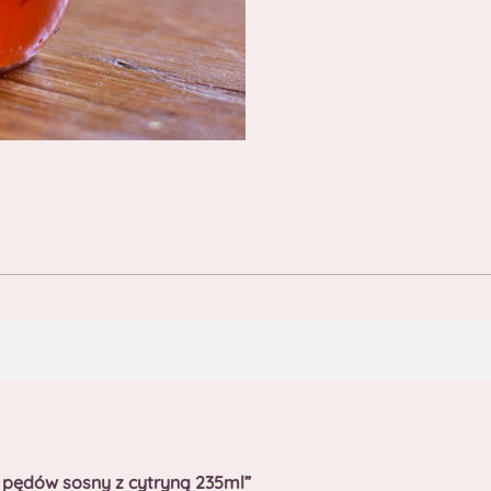
h pędów sosny z cytryną 235ml”