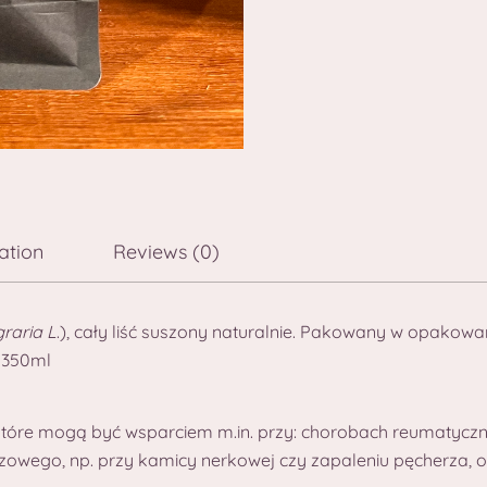
ation
Reviews (0)
raria L
.), cały liść suszony naturalnie. Pakowany w opakowa
 350ml
 które mogą być wsparciem m.in. przy: chorobach reumatycz
owego, np. przy kamicy nerkowej czy zapaleniu pęcherza, o