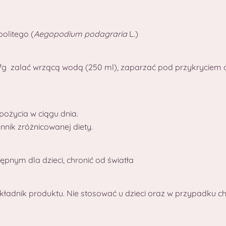
olitego (
Aegopodium podagraria
L.)
0,7g zalać wrzącą wodą (250 ml), zaparzać pod przykryciem ok
pożycia w ciągu dnia.
nik zróżnicowanej diety.
pnym dla dzieci, chronić od światła
ładnik produktu. Nie stosować u dzieci oraz w przypadku cho