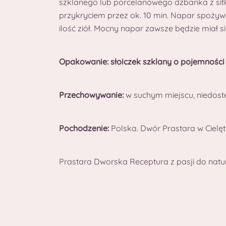
szklanego lub porcelanowego dzbanka z sitk
przykryciem przez ok. 10 min. Napar spożywa
ilość ziół. Mocny napar zawsze będzie miał sil
Opakowanie: słoiczek szklany o pojemności
Przechowywanie:
w suchym miejscu, niedostę
Pochodzenie:
Polska. Dwór Prastara w Cielę
Prastara Dworska Receptura z pasji do natu