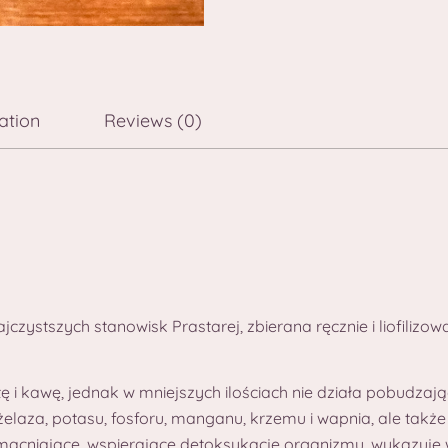
ation
Reviews (0)
jczystszych stanowisk Prastarej, zbierana ręcznie i liofilizow
 i kawę, jednak w mniejszych ilościach nie działa pobudza
 żelaza, potasu, fosforu, manganu, krzemu i wapnia, ale także
zmacniające, wspierające detoksykację organizmu, wykazuje