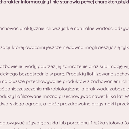
charakter informacyjny i nie stanowią pełnej charakterystyki
zachować praktycznie ich wszystkie naturalne wartości odżyw
lizacji, której owocami jeszcze niedawno mogli cieszyć się tylk
zbawieniu wody poprzez jej zamrożenie oraz sublimację wy
 ciekłego bezpośrednio w parę. Produkty liofilizowane zacho
wala na dłuższe przechowywanie produktów z zachowaniem ich
ować zanieczyszczenia mikrobiologiczne, a brak wody zabezp
dukty liofilizowane można przechowywać nawet kilka lat. W Pr
z dworskiego ogrodu, a także prozdrowotne przysmaki i prze
gotowywać używając szkła lub porcelany! 1 łyżka stołowa (o