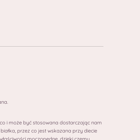
ana.
jąco i może być stosowana dostarczając nam
 białka, przez co jest wskazana przy diecie
 właściwości moczopędne, dzięki czemu