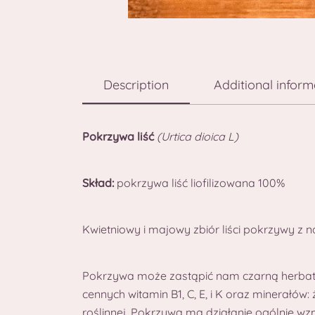
Description
Additional inform
Pokrzywa liść
(Urtica dioica L)
Skład:
pokrzywa liść liofilizowana 100%
Kwietniowy i majowy zbiór liści pokrzywy z na
Pokrzywa może zastąpić nam czarną herbatę
cennych witamin B1, C, E, i K oraz minerałów:
roślinnej. Pokrzywa ma działanie ogólnie w