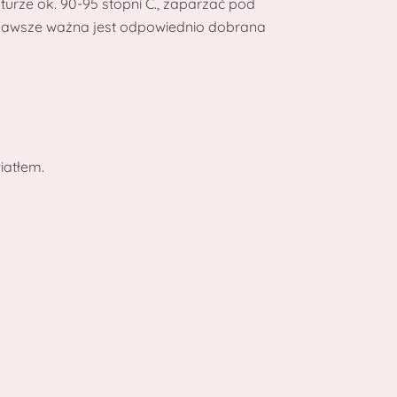
urze ok. 90-95 stopni C., zaparzać pod
że zawsze ważna jest odpowiednio dobrana
iatłem.