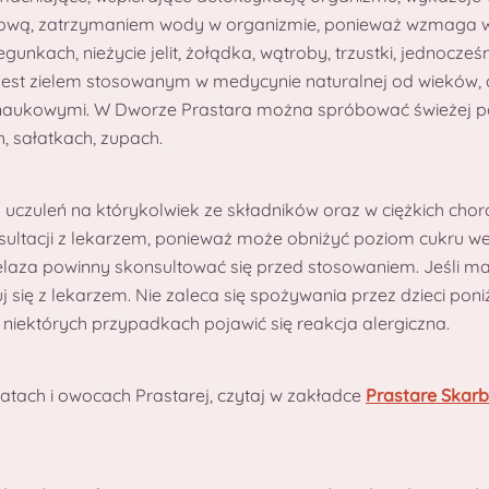
ową, zatrzymaniem wody w organizmie, ponieważ wzmaga w
nkach, nieżycie jelit, żołądka, wątroby, trzustki, jednocześn
st zielem stosowanym w medycynie naturalnej od wieków, a
naukowymi. W Dworze Prastara można spróbować świeżej p
 sałatkach, zupach.
uczuleń na którykolwiek ze składników oraz w ciężkich chor
sultacji z lekarzem, ponieważ może obniżyć poziom cukru w
aza powinny skonsultować się przed stosowaniem. Jeśli masz
ę z lekarzem. Nie zaleca się spożywania przez dzieci poniżej
niektórych przypadkach pojawić się reakcja alergiczna.
iatach i owocach Prastarej, czytaj w zakładce
Prastare Skar