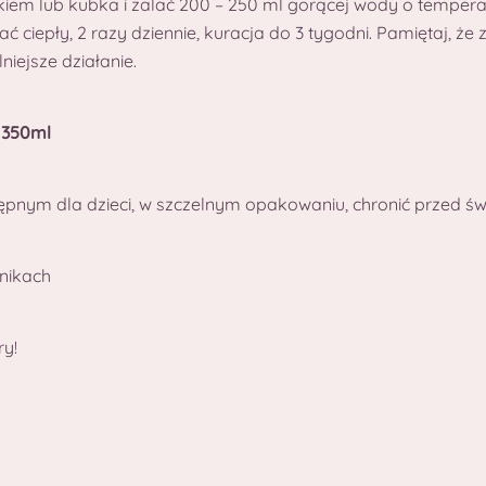
iem lub kubka i zalać 200 – 250 ml gorącej wody o temperat
ć ciepły, 2 razy dziennie, kuracja do 3 tygodni. Pamiętaj, 
niejsze działanie.
 350ml
pnym dla dzieci, w szczelnym opakowaniu, chronić przed św
tnikach
ry!