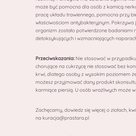
może być pomocna dla osób z kamicą nerk
pracę układu trawiennego, pomocna przy biegu
właściwościom antybakteryjnym. Pokrzywa je
organizm zostało potwierdzone badaniami 
detoksykujących i wzmacniających naparach,
Przeciwskazania:
Nie stosować w przypadku 
chorujące na cukrzycę nie stosować bez kon
krwi, dlatego osoby z wysokim poziomem żel
możesz przyjmować dany produkt skonsultuj si
karmiące piersią. U osób wrażliwych może w 
Zachęcamy, dowiedz się więcej o ziołach, kw
na kuracja@prastara.pl